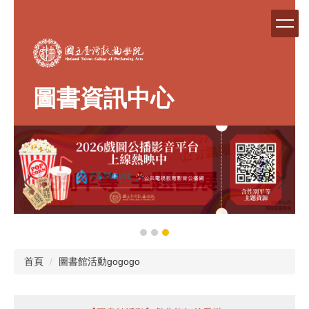
跳
到
主
要
內
容
圖書資訊中心
區
首頁
圖書館活動gogogo