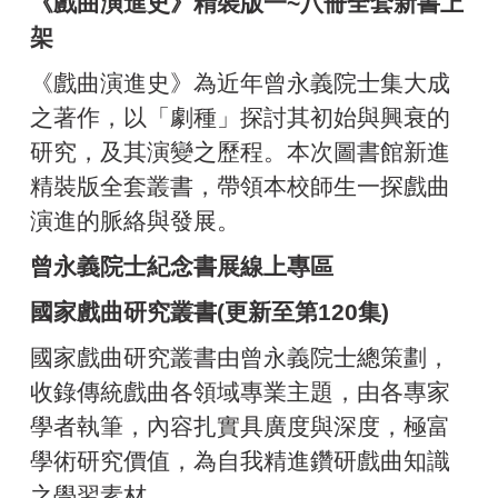
《戲曲演進史》精裝版一~八冊全套新書上
架
《戲曲演進史》為近年曾永義院士集大成
之著作，以「劇種」探討其初始與興衰的
研究，及其演變之歷程。本次圖書館新進
精裝版全套叢書，帶領本校師生一探戲曲
演進的脈絡與發展。
曾永義院士紀念書展線上專區
國家戲曲研究叢書(更新至第120集)
國家戲曲研究叢書由曾永義院士總策劃，
收錄傳統戲曲各領域專業主題，由各專家
學者執筆，內容扎實具廣度與深度，極富
學術研究價值，為自我精進鑽研戲曲知識
之學習素材。