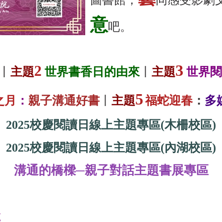
意
吧。
3
2
丨
主題
世界書香日的由來
丨
主題
世界閱
5
之月
：
親子溝通好書
丨
主題
福蛇迎春
：
多
2025校慶閱讀日線上主題專區(
木柵校區)
2025校慶閱讀日
線上
主題專區(
內湖校區)
溝通的橋樑─親子對話主題書展專區
選