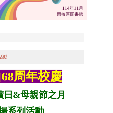
活動
68周年校慶
讀日&母親節之月
揚系列活動