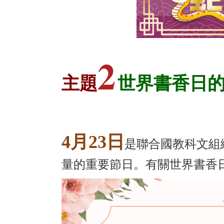
2
主題
世界書香日
4
月23日
是聯合國教科文組
量的重要節日。有關世界書香