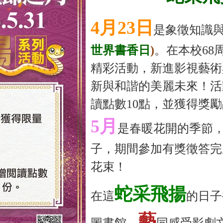
4
月23日
是象徵知識
世界書香日
)
。在本校68
精彩活動，新進影視藝術
新與和諧的美麗未來！活
讀點數10點，並獲得獎勵
5
月
是春暖花開的季節
子，期間參加有獎徵答完
花束！
蛇采飛揚
在這
的日子
藝
圖書館，
同感受影劇