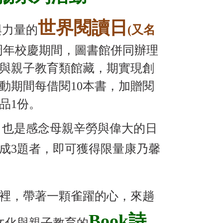
世界閱讀日
與力量的
(
又名
周年校慶期間，圖書館併同辦理
與親子教育類館藏，期實現創
動期間每借閱10本書，加贈閱
品1份。
，也是感念母親辛勞與偉大的日
成3題者，即可獲得限量康乃馨
裡，帶著一顆雀躍的心，來趟
Book
詩
文化與親子教育的