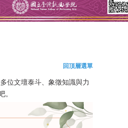
回頂層選單
上多位文壇泰斗、象徵知識與力
吧。