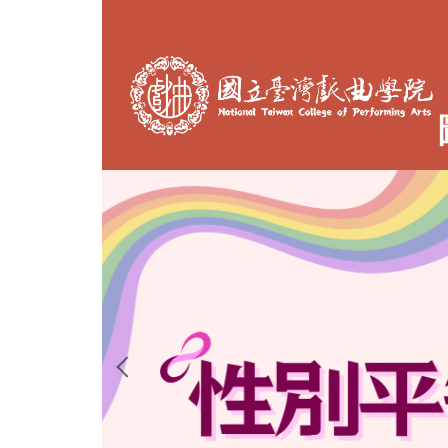
跳
到
主
要
內
容
區