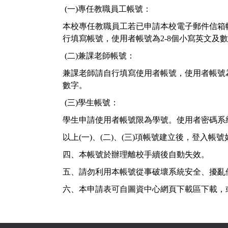
(
一
)
專任教職員工帳號：
本校專任教職員工若已申請本校電子郵件信箱
行填寫帳號，使用者帳號為
2-8
個小寫英文及數
(
二
)
兼課老師帳號：
兼課老師請自行填寫使用者帳號，使用者帳號
數字。
(
三
)
學生帳號：
學生申請使用者帳號限為學號。使用者密碼系
以上
(
一
)
、
(
二
)
、
(
三
)
項帳號建立後，登入帳號
四、本帳號於辦理離校手續後自動失效。
五、請勿利用本帳號從事破壞系統安全、擾亂
六、本申請表可自圖資中心網頁下載區下載，