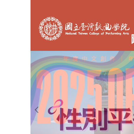
跳
到
主
要
內
容
區