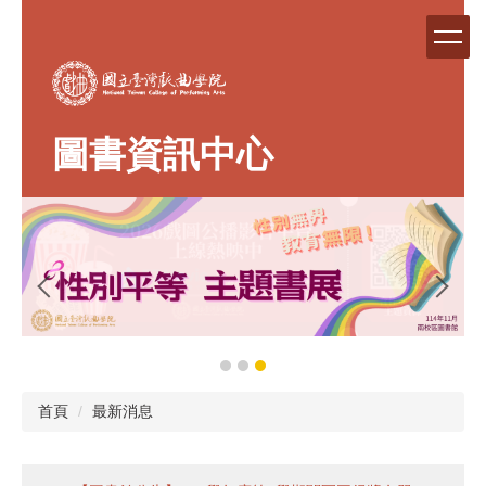
跳
到
主
要
內
容
圖書資訊中心
區
首頁
最新消息