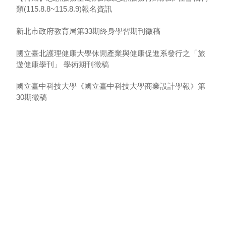
類(115.8.8~115.8.9)報名資訊
新北市政府教育局第33期終身學習期刊徵稿
國立臺北護理健康大學休閒產業與健康促進系發行之「旅
遊健康學刊」 學術期刊徵稿
國立臺中科技大學《國立臺中科技大學商業設計學報》第
30期徵稿
財團法人正覺教育基金會2026年生命教育系列「生命教育
與心靈成長」心得寫作徵文
康寧學校財團法人康寧大學「康大學報」第十七期即日起
徵稿
社團法人台灣管理創新學會《創新商管個案論叢》第2卷第
1期出刊
東吳大學《東吳外語學報》第62期徵稿並以線上受理