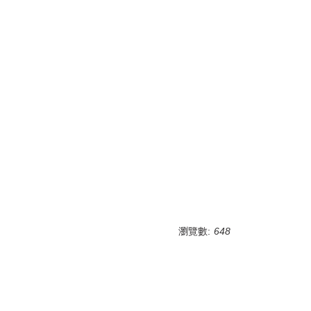
瀏覽數:
648