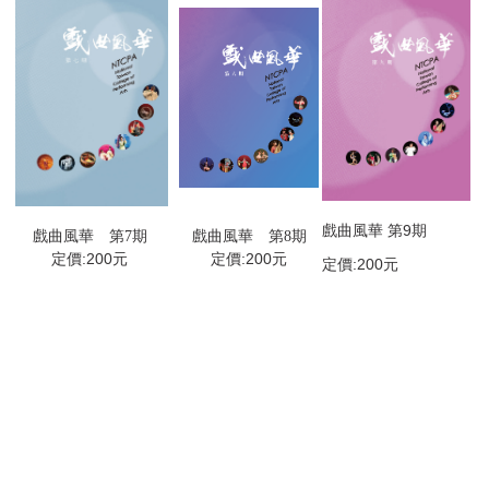
戲曲風華 第9期
期
期
戲曲風華 第7
戲曲風華 第8
定價:200元
定價:200元
定價:200元