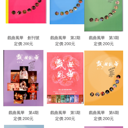
期
期
戲曲風華 創刊號
戲曲風華 第2
戲曲風華 第3
元
定價:200元
定價:200元
定價:200
期
期
期
戲曲風華 第4
戲曲風華 第5
戲曲風華 第6
定價:200元
定價:200元
定價:200元