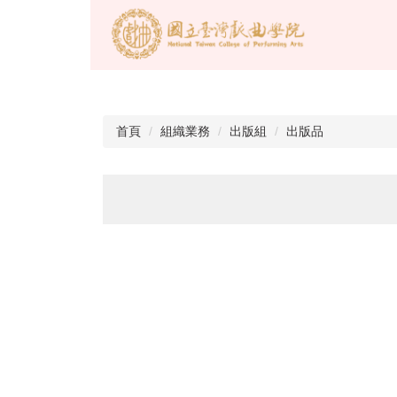
首頁
組織業務
出版組
出版品