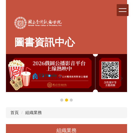
跳
到
主
要
內
容
圖書資訊中心
區
首頁
組織業務
組織業務