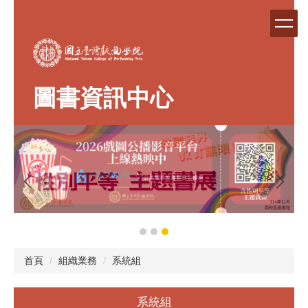
跳
到
主
要
內
容
圖書資訊中心
區
首頁
組織業務
系統組
系統組