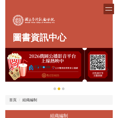
跳
到
主
要
內
容
圖書資訊中心
區
首頁
組織編制
組織編制