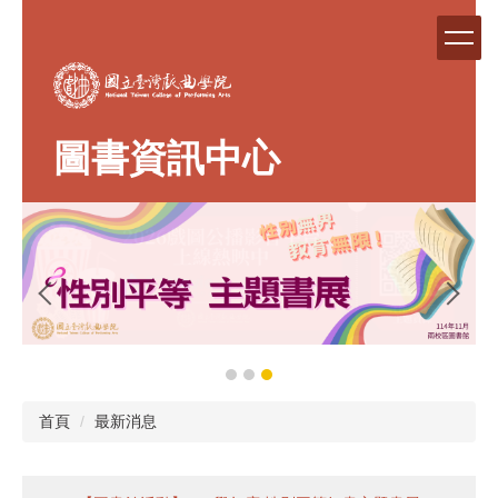
跳
到
主
要
內
容
圖書資訊中心
區
首頁
最新消息