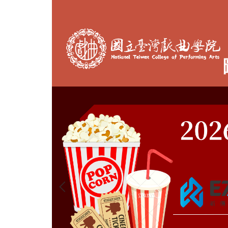
跳
到
主
要
內
容
區