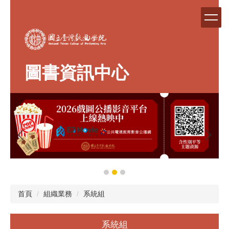
跳
到
主
要
內
容
圖書資訊中心
區
首頁
組織業務
系統組
系統組