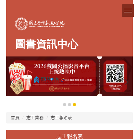
跳
到
主
要
內
容
圖書資訊中心
區
首頁
志工業務
志工報名表
志工報名表