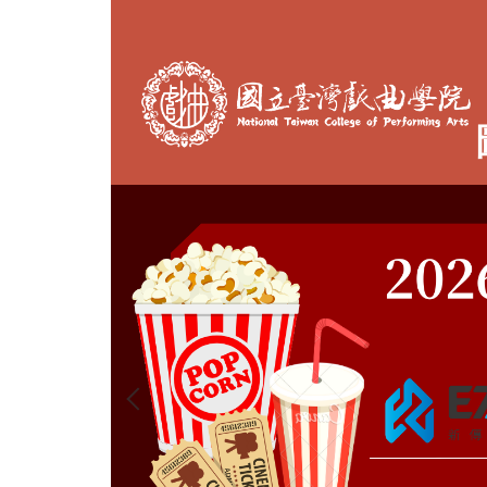
跳
到
主
要
內
容
區